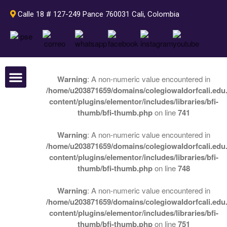
Calle 18 # 127-249 Pance 760031 Cali, Colombia
Inicio
Warning
: A non-numeric value encountered in
Pedagogía
/home/u203871659/domains/colegiowaldorfcali.edu.
Nuestro colegio
Perlas Waldorf
content/plugins/elementor/includes/libraries/bfi-
Pedagogía Waldorf
thumb/bfi-thumb.php
on line
741
Plan de estudios Waldorf
Rudolf Steiner
Warning
: A non-numeric value encountered in
Septenios
/home/u203871659/domains/colegiowaldorfcali.edu.
content/plugins/elementor/includes/libraries/bfi-
Nuestro colegio
thumb/bfi-thumb.php
on line
748
Colegio Waldorf Cali
Grados
Warning
: A non-numeric value encountered in
Actividades
/home/u203871659/domains/colegiowaldorfcali.edu.
content/plugins/elementor/includes/libraries/bfi-
Instalaciones
thumb/bfi-thumb.php
on line
751
Departamento de Psicología