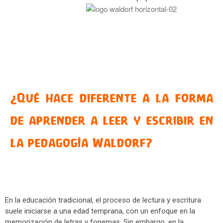
Admisiones
Guía del proceso de admisión
Matrículas Año Lectivo 2026 –
2027
Perlas Waldorf
Blog
Boletines
¿Qué hace diferente a la forma
Podcast
Érase una vez
de aprender a leer y escribir en
Biblioteca
la pedagogía Waldorf?
Contáctanos
En la educación tradicional, el proceso de lectura y escritura
Leer más
suele iniciarse a una edad temprana, con un enfoque en la
memorización de letras y fonemas. Sin embargo, en la