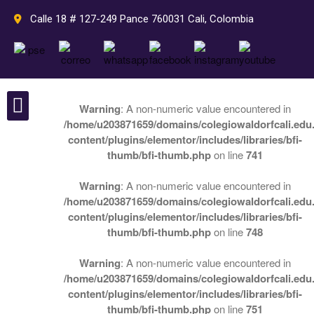
Calle 18 # 127-249 Pance 760031 Cali, Colombia
Inicio
Warning
: A non-numeric value encountered in
Pedagogía
/home/u203871659/domains/colegiowaldorfcali.edu.
Nuestro colegio
Perlas Waldorf
Pedagogía Waldorf
content/plugins/elementor/includes/libraries/bfi-
thumb/bfi-thumb.php
on line
741
Plan de estudios Waldorf
Rudolf Steiner
Warning
: A non-numeric value encountered in
Septenios
/home/u203871659/domains/colegiowaldorfcali.edu.
Nuestro colegio
content/plugins/elementor/includes/libraries/bfi-
thumb/bfi-thumb.php
on line
748
Colegio Waldorf Cali
Grados
Warning
: A non-numeric value encountered in
Actividades
/home/u203871659/domains/colegiowaldorfcali.edu.
Instalaciones
content/plugins/elementor/includes/libraries/bfi-
Departamento de Psicología
thumb/bfi-thumb.php
on line
751