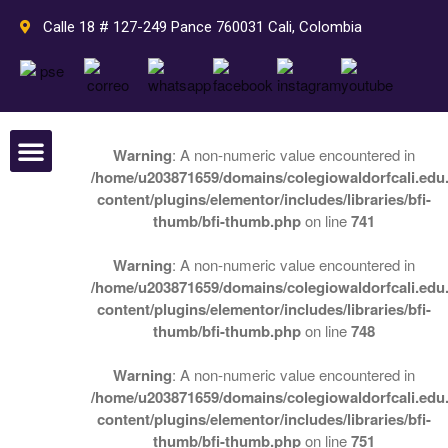
Calle 18 # 127-249 Pance 760031 Cali, Colombia
Inicio
Pedagogía
Pedagogía Waldorf
Warning
: A non-numeric value encountered in
Plan de estudios Waldorf
/home/u203871659/domains/colegiowaldorfcali.edu.
Nuestro colegio
Perlas Waldorf
content/plugins/elementor/includes/libraries/bfi-
Rudolf Steiner
thumb/bfi-thumb.php
on line
741
Septenios
Nuestro colegio
Warning
: A non-numeric value encountered in
Colegio Waldorf Cali
/home/u203871659/domains/colegiowaldorfcali.edu.
content/plugins/elementor/includes/libraries/bfi-
Grados
thumb/bfi-thumb.php
on line
748
Actividades
Instalaciones
Warning
: A non-numeric value encountered in
Departamento de Psicología
/home/u203871659/domains/colegiowaldorfcali.edu.
Admisiones
content/plugins/elementor/includes/libraries/bfi-
thumb/bfi-thumb.php
on line
751
Guía del proceso de admisión