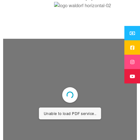
Matrículas Año Lectivo 2026 –
2027
Perlas Waldorf
Blog
Boletines
Podcast
Érase una vez
Biblioteca
Contáctanos
Leer más
Unable to load PDF service..