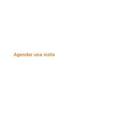
Te invitamos a agendar una visita guiada
y descubrir de primera mano nuestras
aulas, jardines y espacios dedicados al
aprendizaje y la creatividad.
Agendar una visita