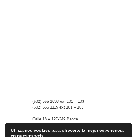
(602)
555 1093 ext 101 – 103
(602)
555 1115 ext 101 – 103
Calle 18 # 127-249 Pance
760031 Cali, Colombia.
Utilizamos cookies para ofrecerte la mejor experiencia
en nuestra web.
academica@colegiowaldorfcali.edu.co