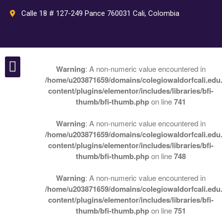
Calle 18 # 127-249 Pance 760031 Cali, Colombia
Warning
: A non-numeric value encountered in
/home/u203871659/domains/colegiowaldorfcali.edu.
Nuestro colegio
Perlas Waldorf
content/plugins/elementor/includes/libraries/bfi-
thumb/bfi-thumb.php
on line
741
Warning
: A non-numeric value encountered in
/home/u203871659/domains/colegiowaldorfcali.edu.
content/plugins/elementor/includes/libraries/bfi-
Inicio
thumb/bfi-thumb.php
on line
748
Pedagogía
Pedagogía Waldorf
Warning
: A non-numeric value encountered in
Plan de estudios Waldorf
/home/u203871659/domains/colegiowaldorfcali.edu.
content/plugins/elementor/includes/libraries/bfi-
Rudolf Steiner
thumb/bfi-thumb.php
on line
751
Septenios