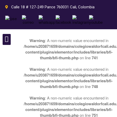
Calle 18 # 127-249 Pance 760031 Cali, Colombia
Warning
: A non-numeric value encountered in
/home/u203871659/domains/colegiowaldorfcali.edu.
Nuestro colegio
Perlas Waldorf
Inicio
content/plugins/elementor/includes/libraries/bfi-
Pedagogía
thumb/bfi-thumb.php
on line
741
Pedagogía Waldorf
Warning
: A non-numeric value encountered in
Plan de estudios Waldorf
/home/u203871659/domains/colegiowaldorfcali.edu.
Rudolf Steiner
content/plugins/elementor/includes/libraries/bfi-
Septenios
thumb/bfi-thumb.php
on line
748
Nuestro colegio
Warning
: A non-numeric value encountered in
Colegio Waldorf Cali
/home/u203871659/domains/colegiowaldorfcali.edu.
Grados
content/plugins/elementor/includes/libraries/bfi-
Actividades
thumb/bfi-thumb.php
on line
751