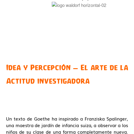
Instalaciones
Departamento de Psicología
Admisiones
Guía del proceso de admisión
Matrículas Año Lectivo 2026 –
2027
Perlas Waldorf
Blog
Boletines
Idea y Percepción – El arte de la
Podcast
Actitud investigadora
Érase una vez
Biblioteca
Contáctanos
Un texto de Goethe ha inspirado a Franziska Spalinger,
una maestra de jardín de infancia suiza, a observar a los
niños de su clase de una forma completamente nueva.