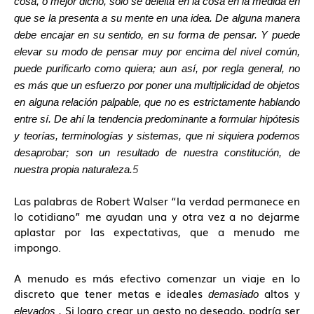
cosa, o mejor dicho, sólo se deleita en la cosa en la medida en
que se la presenta a su mente en una idea. De alguna manera
debe encajar en su sentido, en su forma de pensar. Y puede
elevar su modo de pensar muy por encima del nivel común,
puede purificarlo como quiera; aun así, por regla general, no
es más que un esfuerzo por poner una multiplicidad de objetos
en alguna relación palpable, que no es estrictamente hablando
entre sí. De ahí la tendencia predominante a formular hipótesis
y teorías, terminologías y sistemas, que ni siquiera podemos
desaprobar; son un resultado de nuestra constitución, de
nuestra propia naturaleza.
5
Las palabras de Robert Walser “la verdad permanece en
lo cotidiano” me ayudan una y otra vez a no dejarme
aplastar por las expectativas, que a menudo me
impongo.
A menudo es más efectivo comenzar un viaje en lo
discreto que tener metas e ideales
altos y
demasiado
Si logro crear un gesto no deseado, podría ser
elevados .