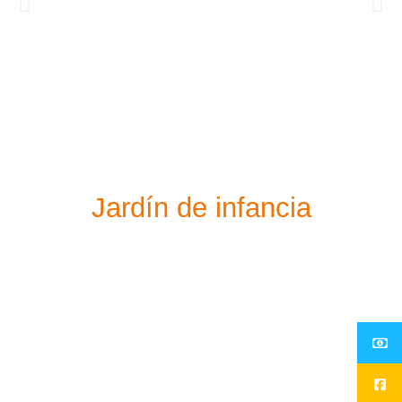
[spu popup="734"]
[/spu]
Jardín de infancia