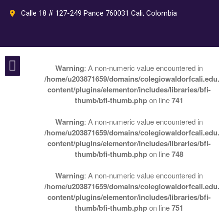
Calle 18 # 127-249 Pance 760031 Cali, Colombia
Warning
: A non-numeric value encountered in
Inicio
/home/u203871659/domains/colegiowaldorfcali.edu.
Nuestro colegio
Perlas Waldorf
Pedagogía
content/plugins/elementor/includes/libraries/bfi-
thumb/bfi-thumb.php
on line
741
Pedagogía Waldorf
Plan de estudios Waldorf
Warning
: A non-numeric value encountered in
Rudolf Steiner
/home/u203871659/domains/colegiowaldorfcali.edu.
Septenios
content/plugins/elementor/includes/libraries/bfi-
Nuestro colegio
thumb/bfi-thumb.php
on line
748
Colegio Waldorf Cali
Warning
: A non-numeric value encountered in
Grados
/home/u203871659/domains/colegiowaldorfcali.edu.
Actividades
content/plugins/elementor/includes/libraries/bfi-
Instalaciones
thumb/bfi-thumb.php
on line
751
Departamento de Psicología