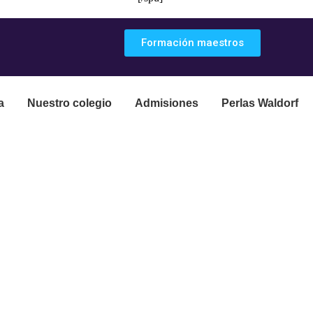
Formación maestros
a
Nuestro colegio
Admisiones
Perlas Waldorf
una historia de micael