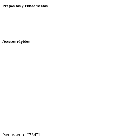
Propósitos y Fundamentos
Accesos rápidos
[spu popup="734"]