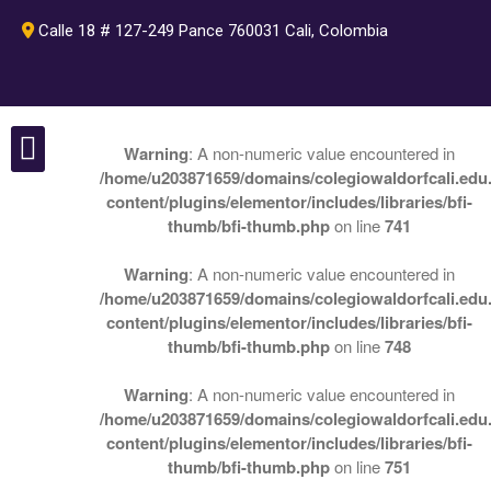
Calle 18 # 127-249 Pance 760031 Cali, Colombia
Inicio
Warning
: A non-numeric value encountered in
Pedagogía
/home/u203871659/domains/colegiowaldorfcali.edu.
Nuestro colegio
Perlas Waldorf
Pedagogía Waldorf
content/plugins/elementor/includes/libraries/bfi-
Plan de estudios Waldorf
thumb/bfi-thumb.php
on line
741
Rudolf Steiner
Warning
: A non-numeric value encountered in
Septenios
/home/u203871659/domains/colegiowaldorfcali.edu.
Nuestro colegio
content/plugins/elementor/includes/libraries/bfi-
Colegio Waldorf Cali
thumb/bfi-thumb.php
on line
748
Grados
Warning
: A non-numeric value encountered in
Actividades
/home/u203871659/domains/colegiowaldorfcali.edu.
Instalaciones
content/plugins/elementor/includes/libraries/bfi-
Departamento de Psicología
thumb/bfi-thumb.php
on line
751
Admisiones