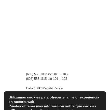
(602)
555 1093 ext 101 – 103
(602)
555 1115 ext 101 – 103
Calle 18 # 127-249 Pance
760031 Cali, Colombia.
Utilizamos cookies para ofrecerte la mejor experiencia
en nuestra web.
academica@colegiowaldorfcali.edu.co
Puedes obtener más información sobre qué cookies